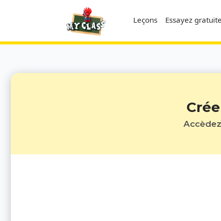
Leçons
Essayez gratui
Crée
Accèdez 
Prénom*