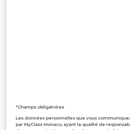
ne
me
nts
My
Cla
ss.
*Champs obligatoires
Les données personnelles que vous communiquez su
par MyClass Monaco, ayant la qualité de responsabl