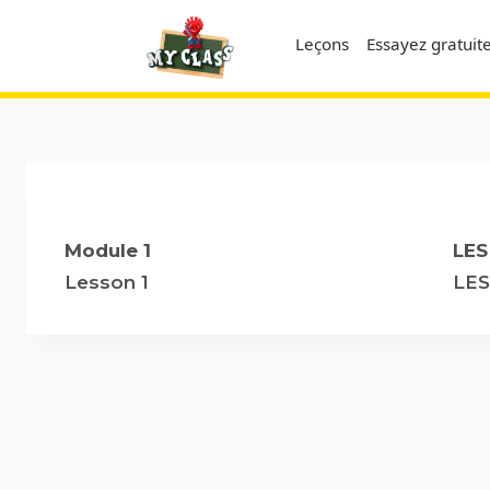
Skip
to
Leçons
Essayez gratui
content
Module 1
LES
Lesson 1
LE