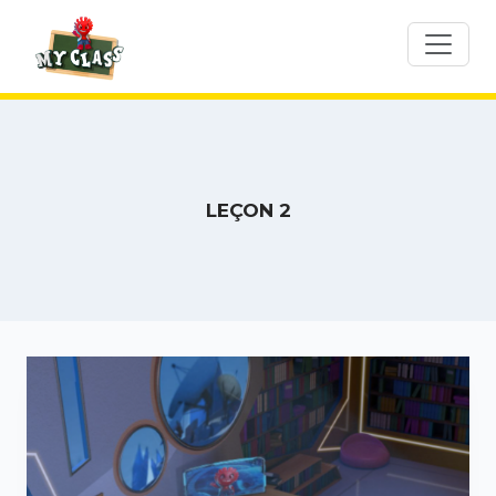
Skip
to
content
LEÇON 2