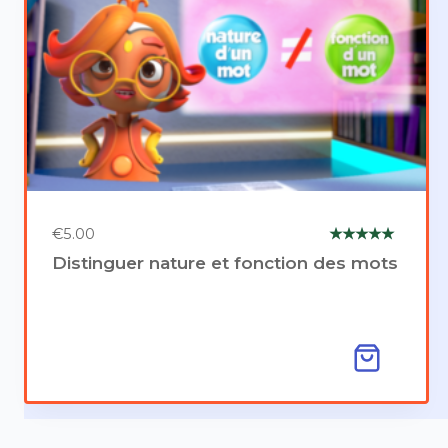
€
5.00
Note
Distinguer nature et fonction des mots
5.00
sur 5